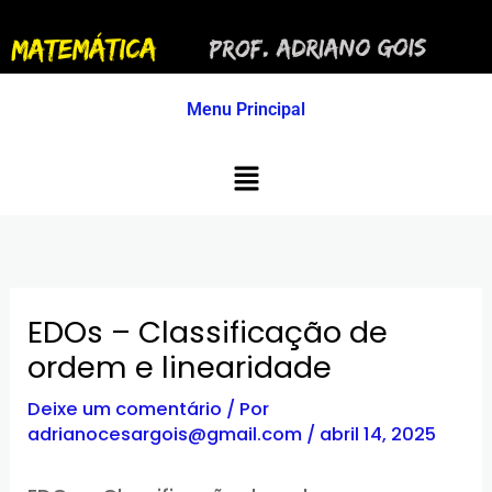
Ir
para
o
conteúdo
Menu Principal
Menu
EDOs – Classificação de
ordem e linearidade
Deixe um comentário
/ Por
adrianocesargois@gmail.com
/
abril 14, 2025