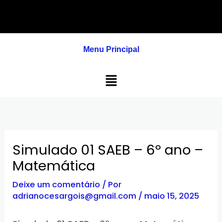
Ir
para
o
conteúdo
Menu Principal
Menu
Simulado 01 SAEB – 6º ano –
Matemática
Deixe um comentário
/ Por
adrianocesargois@gmail.com
/
maio 15, 2025