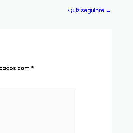
Quiz seguinte
→
rcados com
*