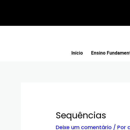
Ir
para
o
conteúdo
Início
Ensino Fundamenta
Sequências
Deixe um comentário
/ Por