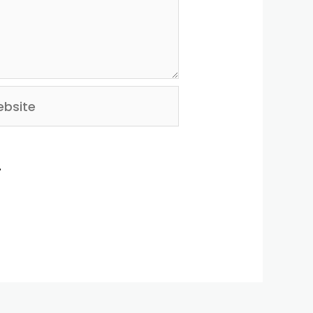
site
.