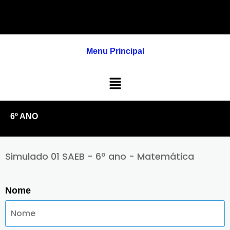
Ir
para
o
conteúdo
Menu Principal
Menu
6º ANO
Simulado 01 SAEB - 6º ano - Matemática
Nome